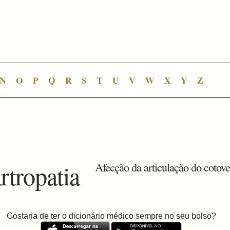
N
O
P
Q
R
S
T
U
V
W
X
Y
Z
rtropatia
Afecção da articulação do cotove
Gostaria de ter o dicionário médico sempre no seu bolso?