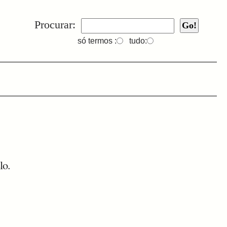
Procurar:
só termos :
tudo:
lo.