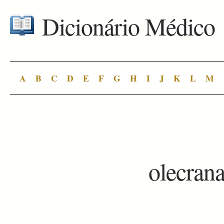
Dicionário Médico
A
B
C
D
E
F
G
H
I
J
K
L
M
olecrana