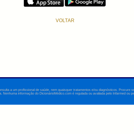
VOLTAR
onsulta a um profissional de saúde, nem quaisquer tratamentos e/ou diagnósticos. Procure 
a. Nenhuma informação do DicionárioMédico.com é regulada ou avaliada pelo Infarmed ou pelo 