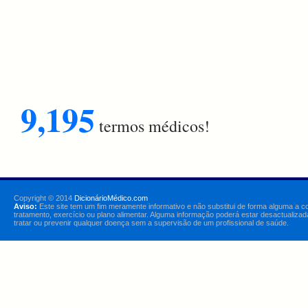
9,195
termos médicos!
Copyright © 2014
DicionárioMédico.com
Aviso:
Este site tem um fim meramente informativo e não substitui de forma alguma a c
tratamento, exercício ou plano alimentar. Alguma informação poderá estar desactualizad
tratar ou prevenir qualquer doença sem a supervisão de um profissional de saúde.