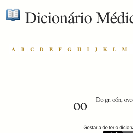
Dicionário Médi
A
B
C
D
E
F
G
H
I
J
K
L
M
oo
Do gr. oón, ovo
Gostaria de ter o dici