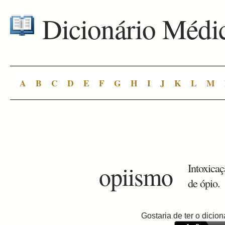
Dicionário Médi
A
B
C
D
E
F
G
H
I
J
K
L
M
opiismo
Intoxicaç
de ópio.
Gostaria de ter o dici