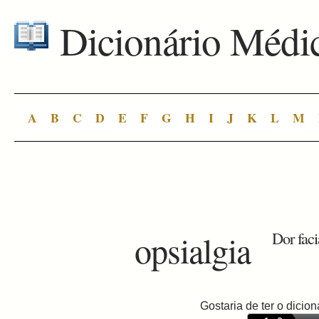
Dicionário Médi
A
B
C
D
E
F
G
H
I
J
K
L
M
opsialgia
Dor facia
Gostaria de ter o dici