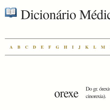
Dicionário Médi
A
B
C
D
E
F
G
H
I
J
K
L
M
orexe
Do gr. órexis
cinorexia).