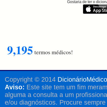
Gostaria de ter o dici
9,195
termos médicos!
Copyright © 2014
DicionárioMédic
Aviso:
Este site tem um fim merame
alguma a consulta a um profission
e/ou diagnósticos. Procure sempr