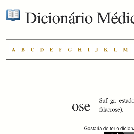
Dicionário Médi
A
B
C
D
E
F
G
H
I
J
K
L
M
ose
Suf. gr.: estad
falacrose).
Gostaria de ter o dici