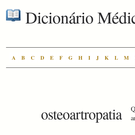
Dicionário Médi
A
B
C
D
E
F
G
H
I
J
K
L
M
osteoartropatia
Q
a