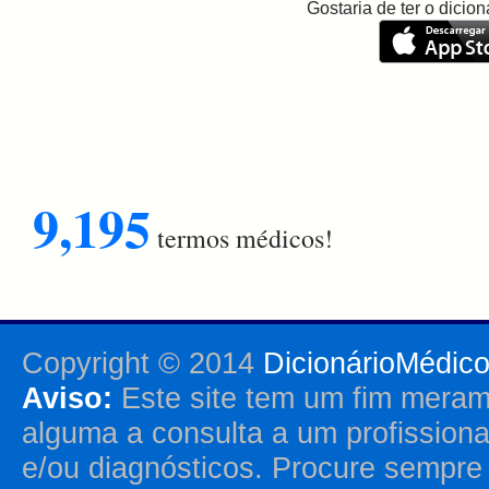
Gostaria de ter o dici
9,195
termos médicos!
Copyright © 2014
DicionárioMédic
Aviso:
Este site tem um fim merame
alguma a consulta a um profission
e/ou diagnósticos. Procure sempr