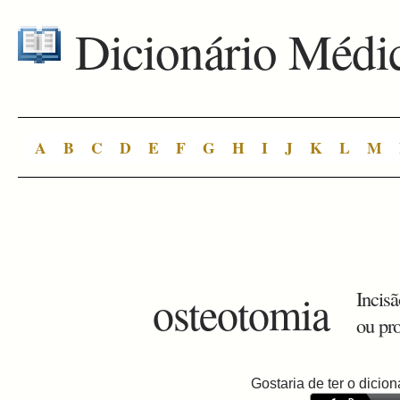
Dicionário Médi
A
B
C
D
E
F
G
H
I
J
K
L
M
osteotomia
Incisã
ou pro
Gostaria de ter o dici