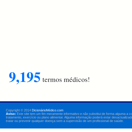
9,195
termos médicos!
Copyright © 2014
DicionárioMédico.com
Aviso:
Este site tem um fim meramente informativo e não substitui de forma alguma a c
tratamento, exercício ou plano alimentar. Alguma informação poderá estar desactualizad
tratar ou prevenir qualquer doença sem a supervisão de um profissional de saúde.