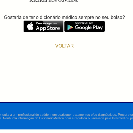
Gostaria de ter o dicionário médico sempre no seu bolso?
VOLTAR
onsulta a um profissional de saúde, nem quaisquer tratamentos e/ou diagnósticos. Procure 
a. Nenhuma informação do DicionárioMédico.com é regulada ou avaliada pelo Infarmed ou pelo 