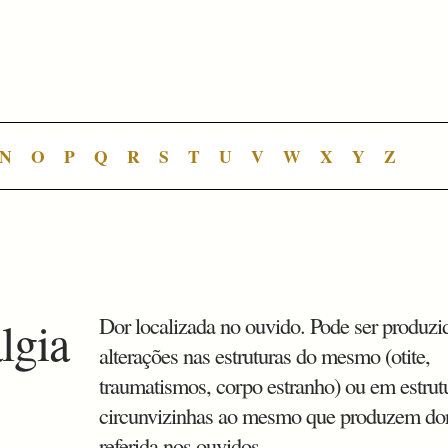
N
O
P
Q
R
S
T
U
V
W
X
Y
Z
lgia
Dor localizada no ouvido. Pode ser produzi
alterações nas estruturas do mesmo (otite,
traumatismos, corpo estranho) ou em estrut
circunvizinhas ao mesmo que produzem do
referida nos ouvidos.