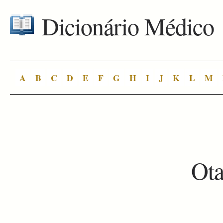
Dicionário Médico
A
B
C
D
E
F
G
H
I
J
K
L
M
Ota