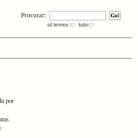
Procurar:
só termos :
tudo:
da por
uras
r