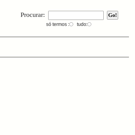
Procurar:
só termos :
tudo: