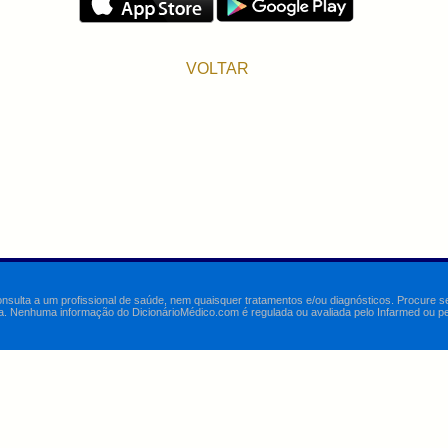
VOLTAR
onsulta a um profissional de saúde, nem quaisquer tratamentos e/ou diagnósticos. Procure 
a. Nenhuma informação do DicionárioMédico.com é regulada ou avaliada pelo Infarmed ou pelo 