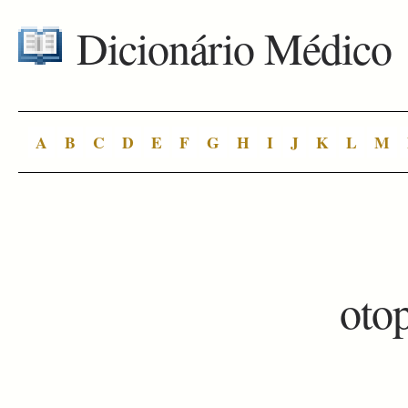
Dicionário Médico
A
B
C
D
E
F
G
H
I
J
K
L
M
oto