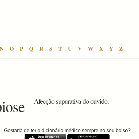
N
O
P
Q
R
S
T
U
V
W
X
Y
Z
piose
Afecção supurativa do ouvido.
Gostaria de ter o dicionário médico sempre no seu bolso?