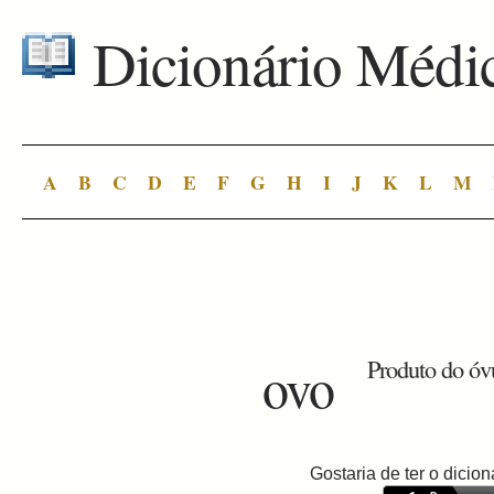
Dicionário Médi
A
B
C
D
E
F
G
H
I
J
K
L
M
ovo
Produto do óv
Gostaria de ter o dici