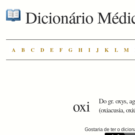
Dicionário Médi
A
B
C
D
E
F
G
H
I
J
K
L
M
oxi
Do gr. oxys, ag
(oxiacusia, oxi
Gostaria de ter o dici