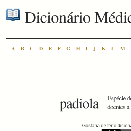
Dicionário Médi
A
B
C
D
E
F
G
H
I
J
K
L
M
padiola
Espécie d
doentes a 
Gostaria de ter o dici