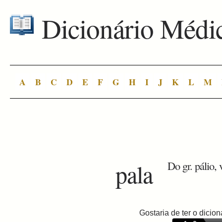
Dicionário Médi
A
B
C
D
E
F
G
H
I
J
K
L
M
pala
Do gr. pálio, v
Gostaria de ter o dici