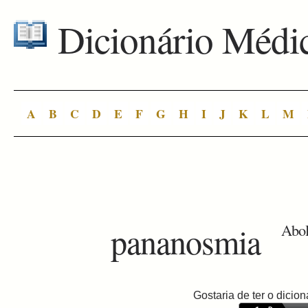
Dicionário Médi
A
B
C
D
E
F
G
H
I
J
K
L
M
pananosmia
Aboli
Gostaria de ter o dici