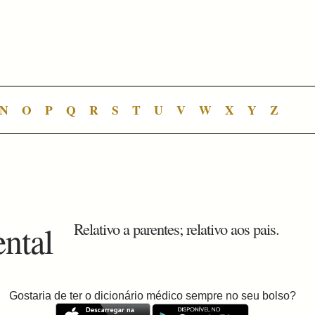
N
O
P
Q
R
S
T
U
V
W
X
Y
Z
ental
Relativo a parentes; relativo aos pais.
Gostaria de ter o dicionário médico sempre no seu bolso?