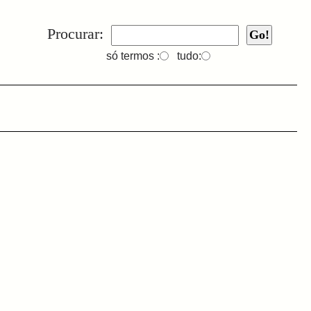
Procurar:
só termos :
tudo: