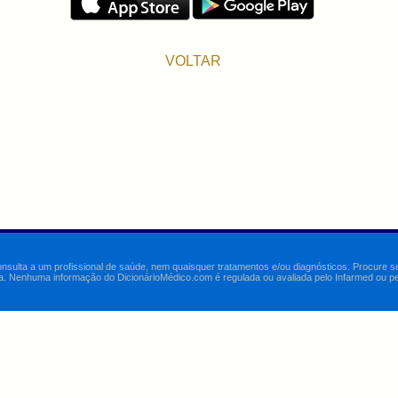
VOLTAR
onsulta a um profissional de saúde, nem quaisquer tratamentos e/ou diagnósticos. Procure 
a. Nenhuma informação do DicionárioMédico.com é regulada ou avaliada pelo Infarmed ou pelo 