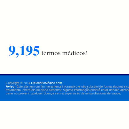
9,195
termos médicos!
Copyright © 2014
DicionárioMédico.com
Aviso:
Este site tem um fim meramente informativo e não substitui de forma alguma a c
tratamento, exercício ou plano alimentar. Alguma informação poderá estar desactualizad
tratar ou prevenir qualquer doença sem a supervisão de um profissional de saúde.