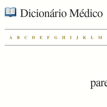
Dicionário Médico
A
B
C
D
E
F
G
H
I
J
K
L
M
par