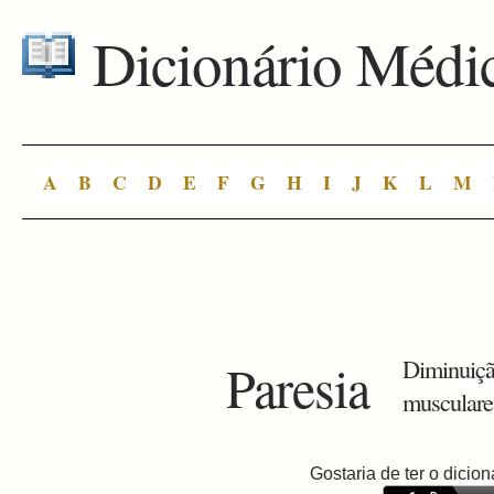
Dicionário Médi
A
B
C
D
E
F
G
H
I
J
K
L
M
Paresia
Diminuiçã
musculare
Gostaria de ter o dici