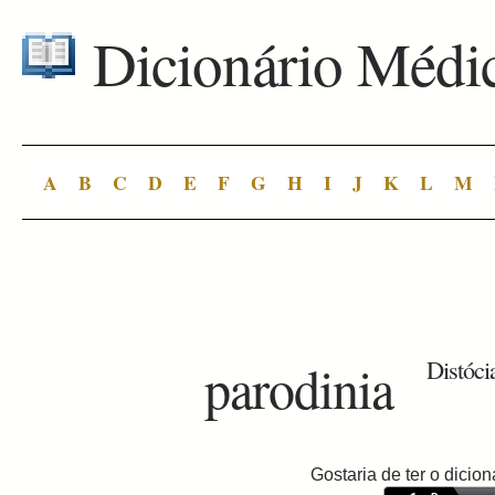
Dicionário Médi
A
B
C
D
E
F
G
H
I
J
K
L
M
parodinia
Distócia
Gostaria de ter o dici