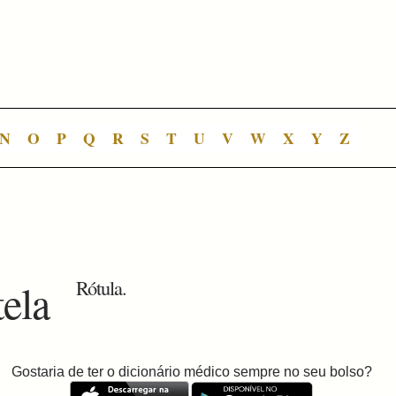
N
O
P
Q
R
S
T
U
V
W
X
Y
Z
tela
Rótula.
Gostaria de ter o dicionário médico sempre no seu bolso?