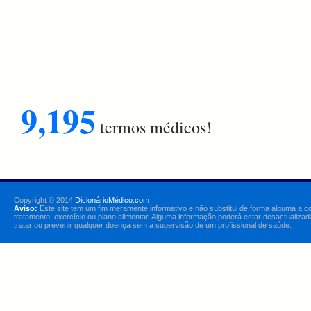
9,195
termos médicos!
Copyright © 2014
DicionárioMédico.com
Aviso:
Este site tem um fim meramente informativo e não substitui de forma alguma a c
tratamento, exercício ou plano alimentar. Alguma informação poderá estar desactualizad
tratar ou prevenir qualquer doença sem a supervisão de um profissional de saúde.