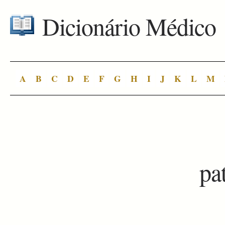
Dicionário Médico
A
B
C
D
E
F
G
H
I
J
K
L
M
pa