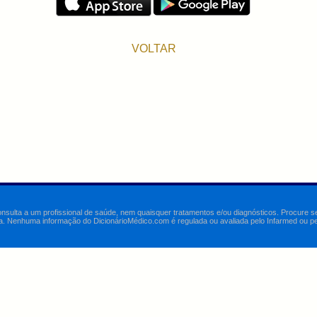
VOLTAR
onsulta a um profissional de saúde, nem quaisquer tratamentos e/ou diagnósticos. Procure 
a. Nenhuma informação do DicionárioMédico.com é regulada ou avaliada pelo Infarmed ou pelo 