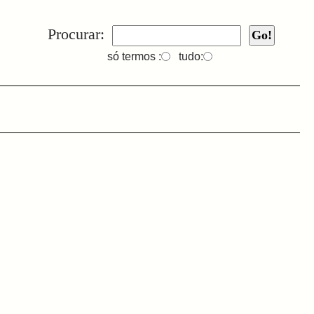
Procurar:
só termos :
tudo: