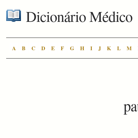
Dicionário Médico
A
B
C
D
E
F
G
H
I
J
K
L
M
pa