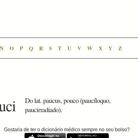
N
O
P
Q
R
S
T
U
V
W
X
Y
Z
uci
Do lat. paucus, pouco (paucíloquo,
paucirradiado).
Gostaria de ter o dicionário médico sempre no seu bolso?