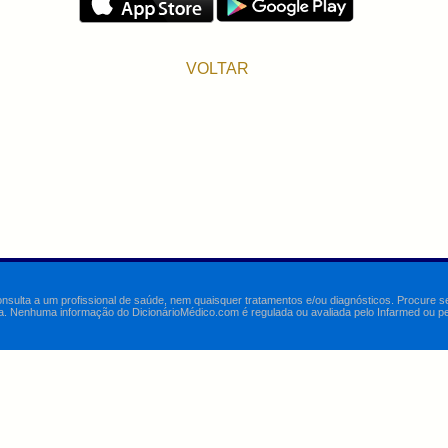
VOLTAR
onsulta a um profissional de saúde, nem quaisquer tratamentos e/ou diagnósticos. Procure 
a. Nenhuma informação do DicionárioMédico.com é regulada ou avaliada pelo Infarmed ou pelo 