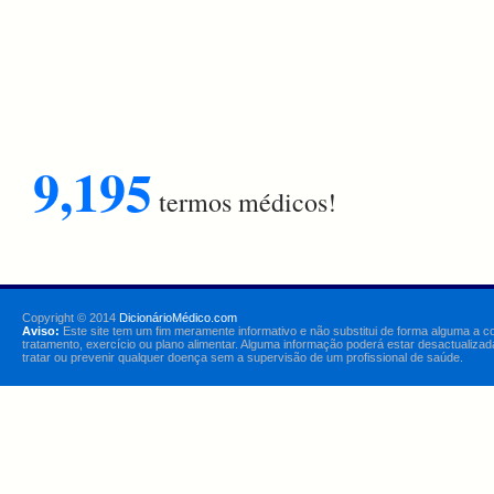
9,195
termos médicos!
Copyright © 2014
DicionárioMédico.com
Aviso:
Este site tem um fim meramente informativo e não substitui de forma alguma a c
tratamento, exercício ou plano alimentar. Alguma informação poderá estar desactualizad
tratar ou prevenir qualquer doença sem a supervisão de um profissional de saúde.