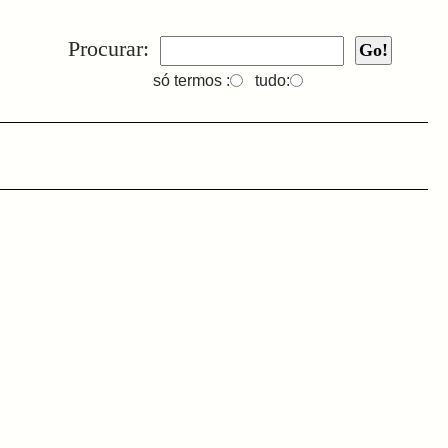
Procurar:
só termos :
tudo: