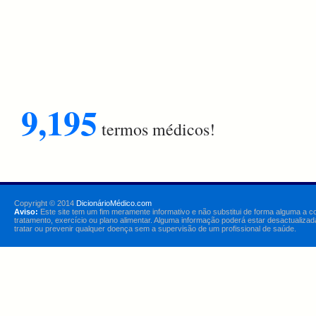
9,195
termos médicos!
Copyright © 2014
DicionárioMédico.com
Aviso:
Este site tem um fim meramente informativo e não substitui de forma alguma a c
tratamento, exercício ou plano alimentar. Alguma informação poderá estar desactualizad
tratar ou prevenir qualquer doença sem a supervisão de um profissional de saúde.