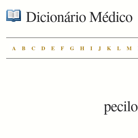
Dicionário Médico
A
B
C
D
E
F
G
H
I
J
K
L
M
pecil