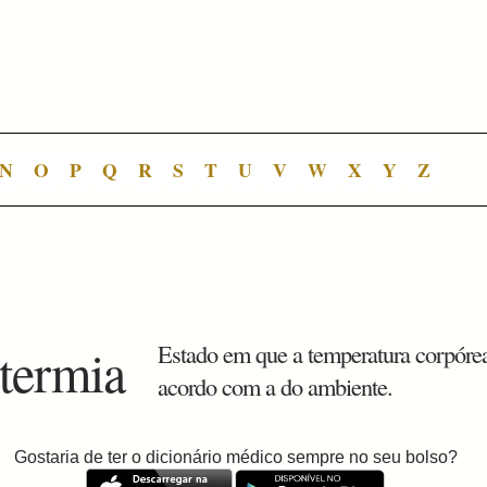
N
O
P
Q
R
S
T
U
V
W
X
Y
Z
otermia
Estado em que a temperatura corpórea
acordo com a do ambiente.
Gostaria de ter o dicionário médico sempre no seu bolso?