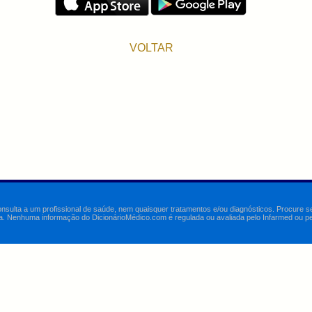
VOLTAR
onsulta a um profissional de saúde, nem quaisquer tratamentos e/ou diagnósticos. Procure 
a. Nenhuma informação do DicionárioMédico.com é regulada ou avaliada pelo Infarmed ou pelo 