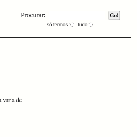
Procurar:
só termos :
tudo:
 varia de