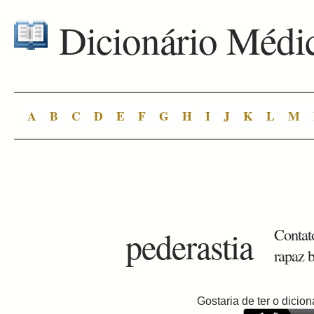
Dicionário Médi
A
B
C
D
E
F
G
H
I
J
K
L
M
pederastia
Contat
rapaz 
Gostaria de ter o dici