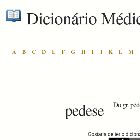
Dicionário Médi
A
B
C
D
E
F
G
H
I
J
K
L
M
pedese
Do gr. péde
Gostaria de ter o dici