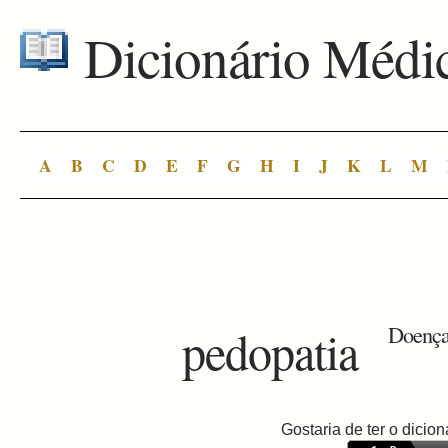
Dicionário Médi
A
B
C
D
E
F
G
H
I
J
K
L
M
pedopatia
Doença 
Gostaria de ter o dici