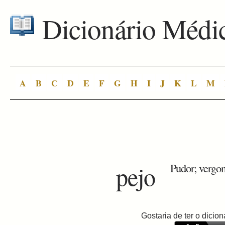
Dicionário Médi
A
B
C
D
E
F
G
H
I
J
K
L
M
pejo
Pudor; vergo
Gostaria de ter o dici