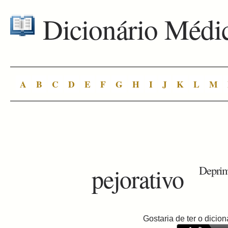
Dicionário Médi
A
B
C
D
E
F
G
H
I
J
K
L
M
pejorativo
Deprime
Gostaria de ter o dici