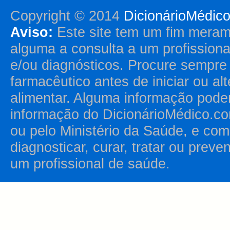
Copyright © 2014
DicionárioMédic
Aviso:
Este site tem um fim merame
alguma a consulta a um profission
e/ou diagnósticos. Procure sempr
farmacêutico antes de iniciar ou al
alimentar. Alguma informação pode
informação do DicionárioMédico.co
ou pelo Ministério da Saúde, e como
diagnosticar, curar, tratar ou prev
um profissional de saúde.