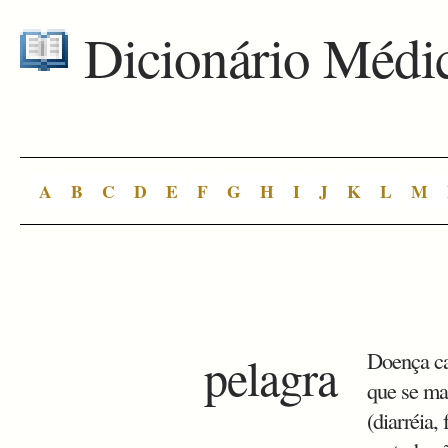
Dicionário Médi
A
B
C
D
E
F
G
H
I
J
K
L
M
pelagra
Doença car
que se man
(diarréia, 