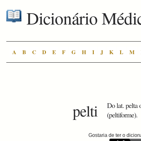
Dicionário Médi
A
B
C
D
E
F
G
H
I
J
K
L
M
pelti
Do lat. pelta 
(peltiforme).
Gostaria de ter o dici