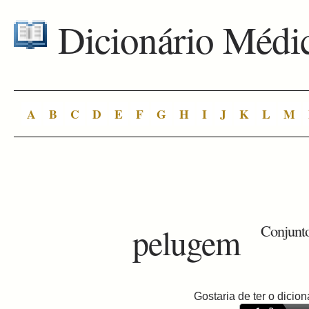
Dicionário Médi
A
B
C
D
E
F
G
H
I
J
K
L
M
pelugem
Conjunto
Gostaria de ter o dici