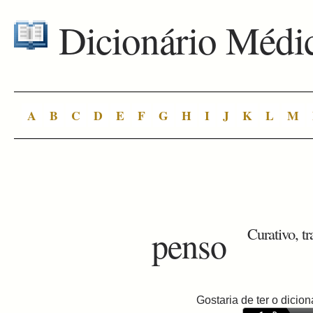
Dicionário Médi
A
B
C
D
E
F
G
H
I
J
K
L
M
penso
Curativo, t
Gostaria de ter o dici