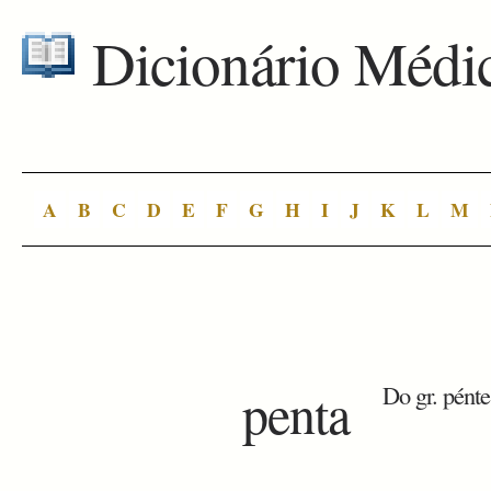
Dicionário Médi
A
B
C
D
E
F
G
H
I
J
K
L
M
penta
Do gr. pénte