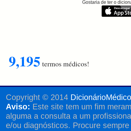
Gostaria de ter o dici
9,195
termos médicos!
Copyright © 2014
DicionárioMédic
Aviso:
Este site tem um fim merame
alguma a consulta a um profission
e/ou diagnósticos. Procure sempr