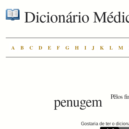
Dicionário Médi
A
B
C
D
E
F
G
H
I
J
K
L
M
penugem
Pêlos fi
Gostaria de ter o dici