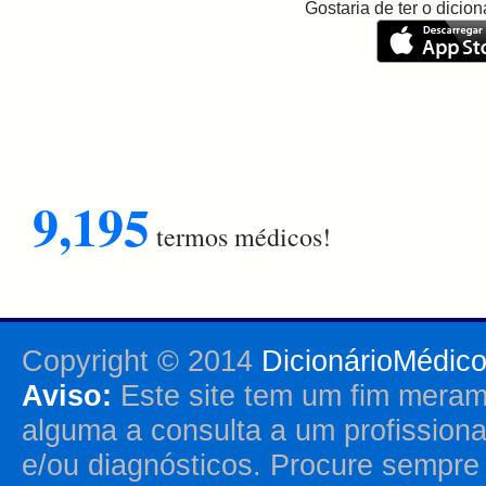
Gostaria de ter o dici
9,195
termos médicos!
Copyright © 2014
DicionárioMédic
Aviso:
Este site tem um fim merame
alguma a consulta a um profission
e/ou diagnósticos. Procure sempr