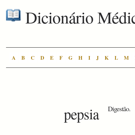
Dicionário Médi
A
B
C
D
E
F
G
H
I
J
K
L
M
pepsia
Digestão.