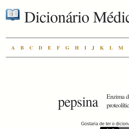
Dicionário Médi
A
B
C
D
E
F
G
H
I
J
K
L
M
pepsina
Enzima do
proteolíti
Gostaria de ter o dici