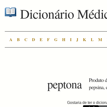
Dicionário Médi
A
B
C
D
E
F
G
H
I
J
K
L
M
peptona
Produto d
pepsina,
Gostaria de ter o dici