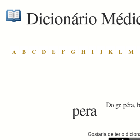
Dicionário Médi
A
B
C
D
E
F
G
H
I
J
K
L
M
pera
Do gr. péra, b
Gostaria de ter o dici