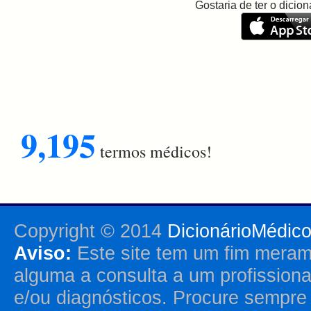
Gostaria de ter o dici
9,195
termos médicos!
Copyright © 2014
DicionárioMédic
Aviso:
Este site tem um fim merame
alguma a consulta a um profission
e/ou diagnósticos. Procure sempr