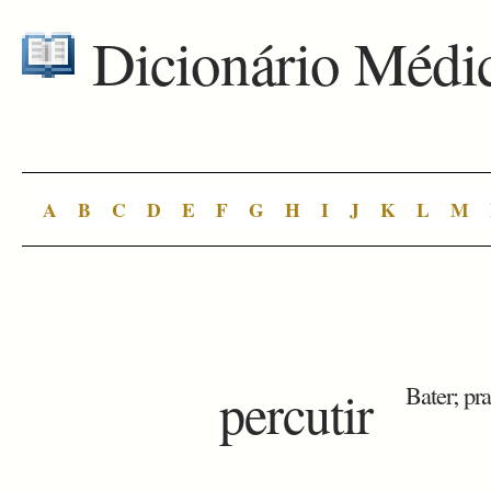
Dicionário Médi
A
B
C
D
E
F
G
H
I
J
K
L
M
percutir
Bater; pra