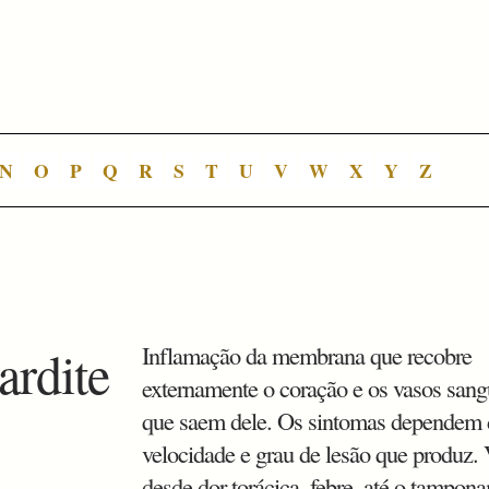
N
O
P
Q
R
S
T
U
V
W
X
Y
Z
ardite
Inflamação da membrana que recobre
externamente o coração e os vasos sang
que saem dele. Os sintomas dependem 
velocidade e grau de lesão que produz.
desde dor torácica, febre, até o tampon