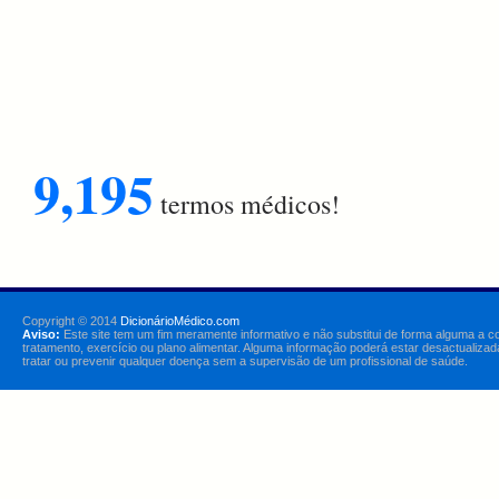
9,195
termos médicos!
Copyright © 2014
DicionárioMédico.com
Aviso:
Este site tem um fim meramente informativo e não substitui de forma alguma a c
tratamento, exercício ou plano alimentar. Alguma informação poderá estar desactualizad
tratar ou prevenir qualquer doença sem a supervisão de um profissional de saúde.