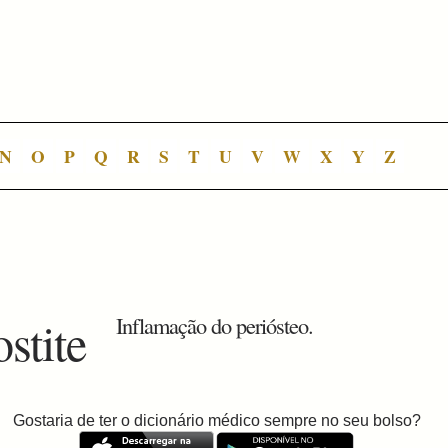
N
O
P
Q
R
S
T
U
V
W
X
Y
Z
ostite
Inflamação do periósteo.
Gostaria de ter o dicionário médico sempre no seu bolso?