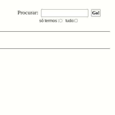
Procurar:
só termos :
tudo: