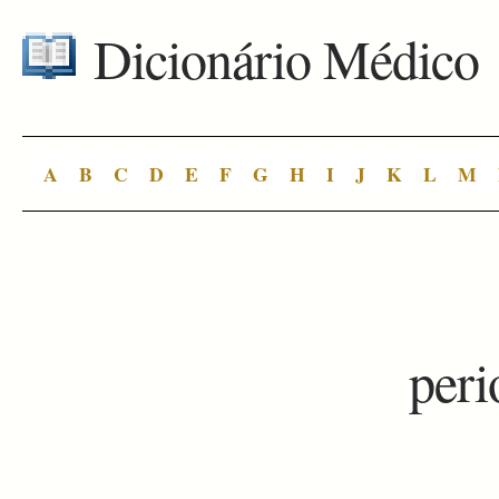
Dicionário Médico
A
B
C
D
E
F
G
H
I
J
K
L
M
peri