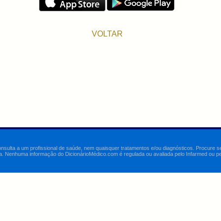
VOLTAR
onsulta a um profissional de saúde, nem quaisquer tratamentos e/ou diagnósticos. Procure 
a. Nenhuma informação do DicionárioMédico.com é regulada ou avaliada pelo Infarmed ou pelo 