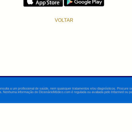
VOLTAR
onsulta a um profissional de saúde, nem quaisquer tratamentos e/ou diagnósticos. Procure 
a. Nenhuma informação do DicionárioMédico.com é regulada ou avaliada pelo Infarmed ou pelo 