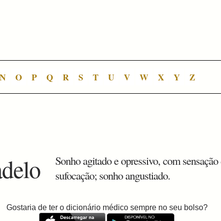
N
O
P
Q
R
S
T
U
V
W
X
Y
Z
adelo
Sonho agitado e opressivo, com sensação
sufocação; sonho angustiado.
Gostaria de ter o dicionário médico sempre no seu bolso?