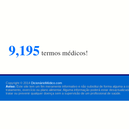
9,195
termos médicos!
Copyright © 2014
DicionárioMédico.com
Aviso:
Este site tem um fim meramente informativo e não substitui de forma alguma a c
tratamento, exercício ou plano alimentar. Alguma informação poderá estar desactualizad
tratar ou prevenir qualquer doença sem a supervisão de um profissional de saúde.