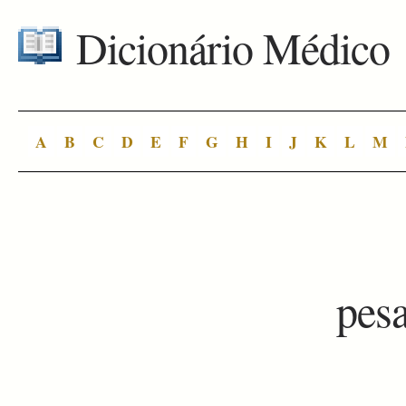
Dicionário Médico
A
B
C
D
E
F
G
H
I
J
K
L
M
pes