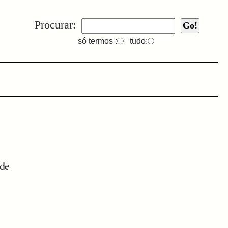
Procurar:
só termos :
tudo:
 de