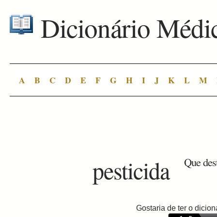
Dicionário Médi
A
B
C
D
E
F
G
H
I
J
K
L
M
pesticida
Que dest
Gostaria de ter o dici