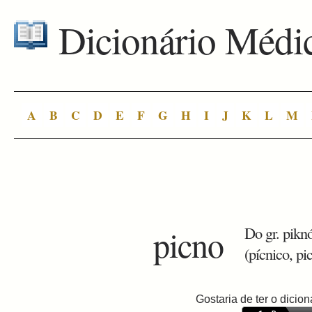
Dicionário Médi
A
B
C
D
E
F
G
H
I
J
K
L
M
picno
Do gr. piknó
(pícnico, pi
Gostaria de ter o dici