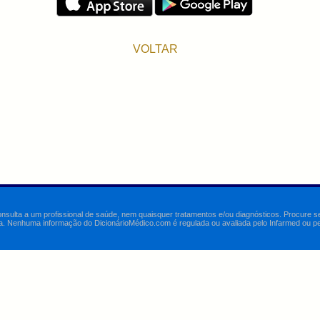
VOLTAR
onsulta a um profissional de saúde, nem quaisquer tratamentos e/ou diagnósticos. Procure 
a. Nenhuma informação do DicionárioMédico.com é regulada ou avaliada pelo Infarmed ou pelo 