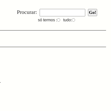
Procurar:
só termos :
tudo:
.