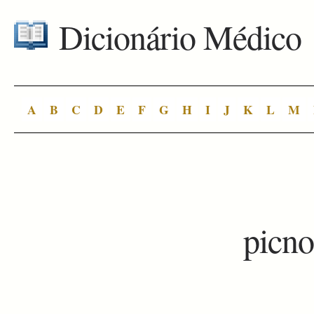
Dicionário Médico
A
B
C
D
E
F
G
H
I
J
K
L
M
picno