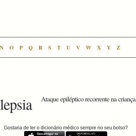
N
O
P
Q
R
S
T
U
V
W
X
Y
Z
lepsia
Ataque epiléptico recorrente na criança
Gostaria de ter o dicionário médico sempre no seu bolso?