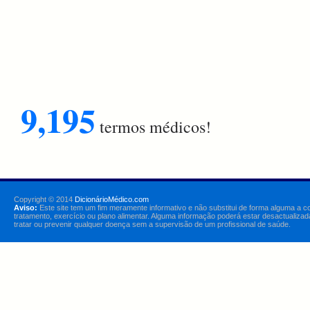
9,195
termos médicos!
Copyright © 2014
DicionárioMédico.com
Aviso:
Este site tem um fim meramente informativo e não substitui de forma alguma a c
tratamento, exercício ou plano alimentar. Alguma informação poderá estar desactualizad
tratar ou prevenir qualquer doença sem a supervisão de um profissional de saúde.