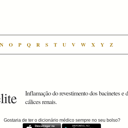
N
O
P
Q
R
S
T
U
V
W
X
Y
Z
lite
Inflamação do revestimento dos bacinetes e 
cálices renais.
Gostaria de ter o dicionário médico sempre no seu bolso?