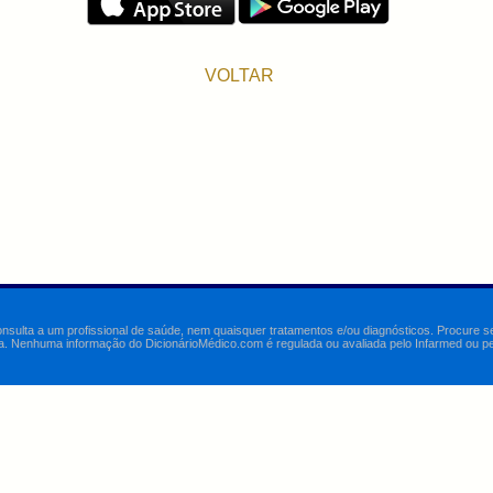
VOLTAR
onsulta a um profissional de saúde, nem quaisquer tratamentos e/ou diagnósticos. Procure 
a. Nenhuma informação do DicionárioMédico.com é regulada ou avaliada pelo Infarmed ou pelo 