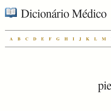
Dicionário Médico
A
B
C
D
E
F
G
H
I
J
K
L
M
pie