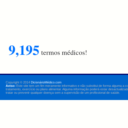
9,195
termos médicos!
Copyright © 2014
DicionárioMédico.com
Aviso:
Este site tem um fim meramente informativo e não substitui de forma alguma a c
tratamento, exercício ou plano alimentar. Alguma informação poderá estar desactualizad
tratar ou prevenir qualquer doença sem a supervisão de um profissional de saúde.