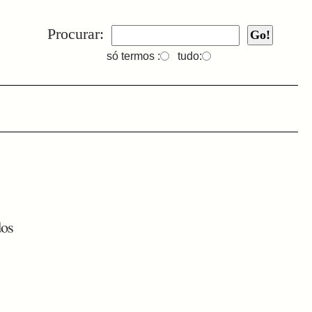
Procurar:
só termos :
tudo:
dos