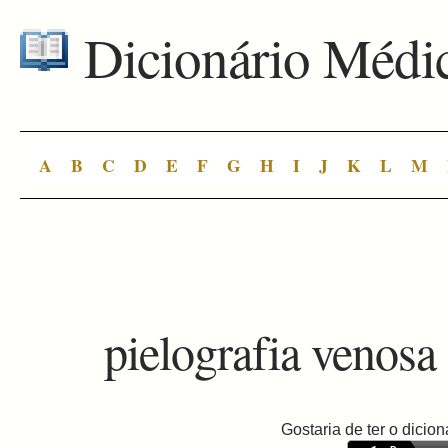
Dicionário Médi
A
B
C
D
E
F
G
H
I
J
K
L
M
pielografia venosa
Gostaria de ter o dici