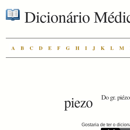
Dicionário Médi
A
B
C
D
E
F
G
H
I
J
K
L
M
piezo
Do gr. piézo
Gostaria de ter o dici