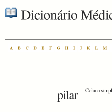
Dicionário Médi
A
B
C
D
E
F
G
H
I
J
K
L
M
pilar
Coluna simple