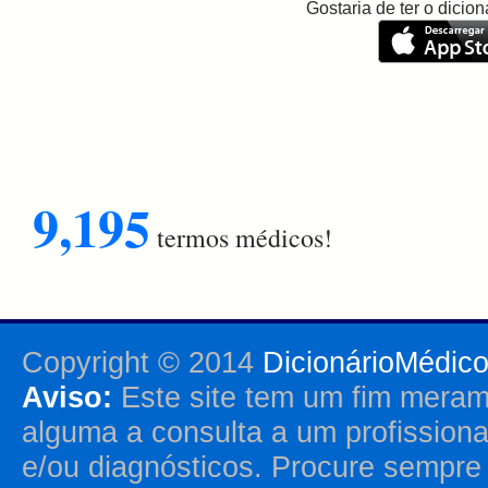
Gostaria de ter o dici
9,195
termos médicos!
Copyright © 2014
DicionárioMédic
Aviso:
Este site tem um fim merame
alguma a consulta a um profission
e/ou diagnósticos. Procure sempr