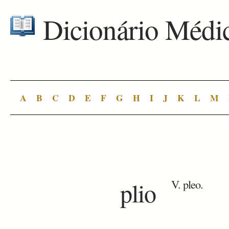
Dicionário Médi
A
B
C
D
E
F
G
H
I
J
K
L
M
plio
V. pleo.