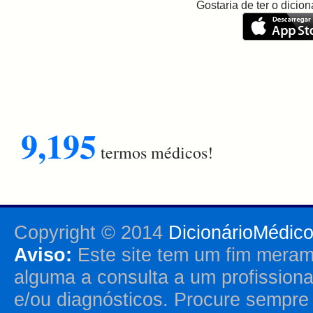
Gostaria de ter o dici
9,195
termos médicos!
Copyright © 2014
DicionárioMédic
Aviso:
Este site tem um fim merame
alguma a consulta a um profission
e/ou diagnósticos. Procure sempr