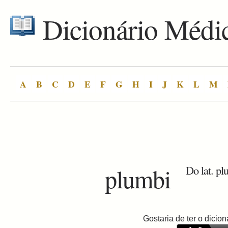
Dicionário Médi
A
B
C
D
E
F
G
H
I
J
K
L
M
plumbi
Do lat. p
Gostaria de ter o dici