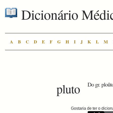
Dicionário Médi
A
B
C
D
E
F
G
H
I
J
K
L
M
pluto
Do gr. ploût
Gostaria de ter o dici